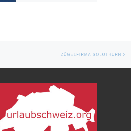
Nä
ISTE
ZÜGELFIRMA SOLOTHURN