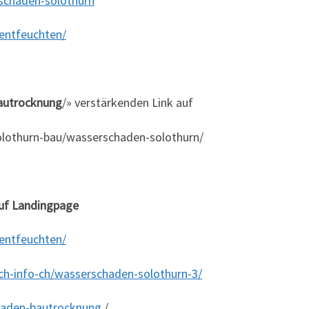
schaden-solothurn
entfeuchten/
autrocknung
/» verstärkenden Link auf
olothurn-bau/wasserschaden-solothurn/
auf Landingpage
entfeuchten/
ch-info-ch/wasserschaden-solothurn-3/
haden-bautrocknung
/