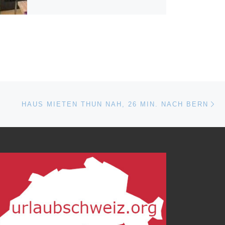
Nä
ISTE
HAUS MIETEN THUN NAH, 26 MIN. NACH BERN