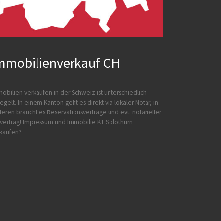
mmobilienverkauf CH
obilien verkaufen in der Schweiz ist unterschiedlich
egelt. In einem Kanton geht es direkt via lokaler Notar, in
eren braucht es Reservationsverträge und evt. notarieller
vertrag!
Impressum und
Immobilie KT Solothurn
kaufen?