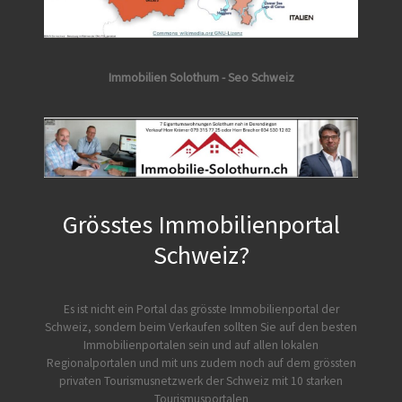
Immobilien Solothurn - Seo Schweiz
Grösstes Immobilienportal
Schweiz?
Es ist nicht ein Portal das grösste Immobilienportal der
Schweiz, sondern beim Verkaufen sollten Sie auf den besten
Immobilienportalen sein und auf allen lokalen
Regionalportalen und mit uns zudem noch auf dem grössten
privaten Tourismusnetzwerk der Schweiz mit 10 starken
Tourismusportalen