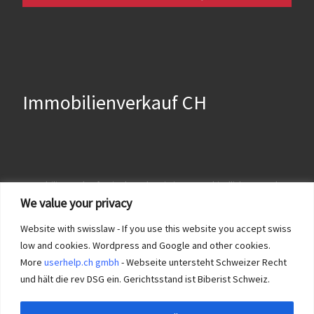
Immobilienverkauf CH
Immobilien verkaufen in der Schweiz ist unterschiedlich geregelt. In
einem Kanton geht es direkt via lokaler Notar, in anderen braucht
We value your privacy
es Reservationsverträge und evt. notarieller Vorvertrag!
Impressum
und
Immobilie KT Solothurn verkaufen?
Website with swisslaw - If you use this website you accept swiss
low and cookies. Wordpress and Google and other cookies.
More
userhelp.ch gmbh
- Webseite untersteht Schweizer Recht
und hält die rev DSG ein. Gerichtsstand ist Biberist Schweiz.