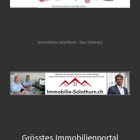
Immobilien Solothurn - Seo Schweiz
Grösstes Immobilienportal