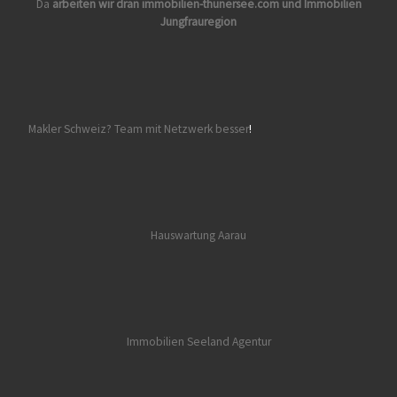
Da
arbeiten wir dran
immobilien-thunersee.com
und
Immobilien
Jungfrauregion
Makler Schweiz? Team mit Netzwerk besser
!
Hauswartung Aarau
Immobilien Seeland
Agentur