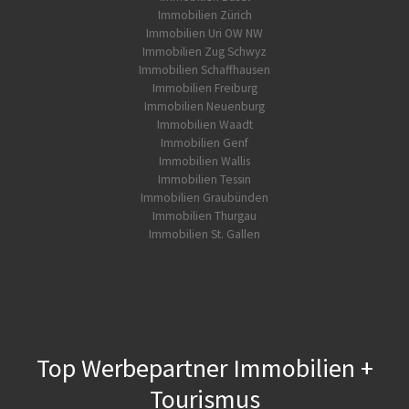
Immobilien Zürich
Immobilien Uri OW NW
Immobilien Zug Schwyz
Immobilien Schaffhausen
Immobilien Freiburg
Immobilien Neuenburg
Immobilien Waadt
Immobilien Genf
Immobilien Wallis
Immobilien Tessin
Immobilien Graubünden
Immobilien Thurgau
Immobilien St. Gallen
Top Werbepartner Immobilien +
Tourismus