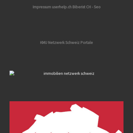
Impressum userhelp.ch Biberist CH - Seo
KMU Netzwerk Schweiz Portale