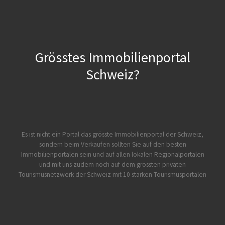
Grösstes Immobilienportal
Schweiz?
Es ist nicht ein Portal das grösste Immobilienportal der Schweiz,
sondern beim Verkaufen sollten Sie auf den besten
Immobilienportalen sein und auf allen lokalen Regionalportalen
und mit uns zudem noch auf dem grössten privaten
Tourismusnetzwerk der Schweiz mit 10 starken Tourismusportalen