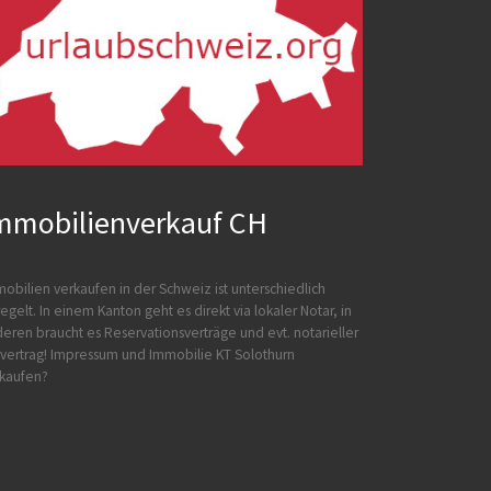
mmobilienverkauf CH
obilien verkaufen in der Schweiz ist unterschiedlich
egelt. In einem Kanton geht es direkt via lokaler Notar, in
eren braucht es Reservationsverträge und evt. notarieller
vertrag!
Impressum und
Immobilie KT Solothurn
kaufen?