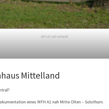
MFH A1 nah verkauft
haus Mittelland
tral?
ndokumentation eines MFH A1 nah Mitte Olten – Solothurn.