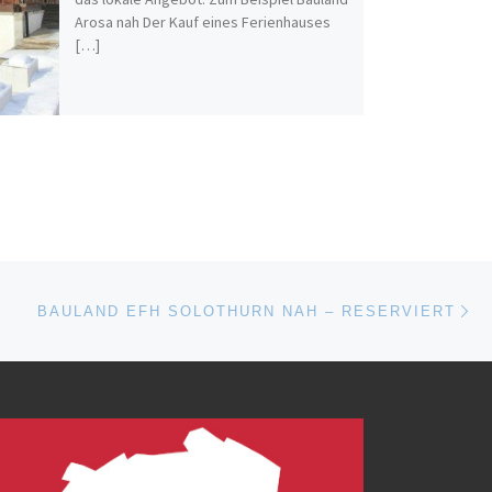
Arosa nah Der Kauf eines Ferienhauses
[…]
Nä
ISTE
BAULAND EFH SOLOTHURN NAH – RESERVIERT