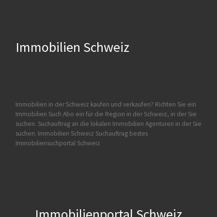
Immobilien Schweiz
Immobilien in der Schweiz kaufen und verkaufen?
Richten Sie ein
Immobilien Such Abo ein für die Region in der Schweiz, in der Sie
suchen. Suchauftrag an die lokalen Immobilien Agenturen in der Sie
suchen.
Immobilien Schweiz Suchauftrag
bestes
Immobiliensuchportal Schweiz
Immobilienportal Schweiz