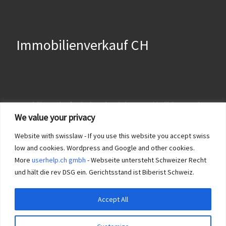
Immobilienverkauf CH
Immobilien verkaufen in der Schweiz ist unterschiedlich geregelt. In
einem Kanton geht es direkt via lokaler Notar, in anderen braucht
We value your privacy
es Reservationsverträge und evt. notarieller Vorvertrag!
Impressum
und
Immobilie KT Solothurn verkaufen?
Website with swisslaw - If you use this website you accept swiss
low and cookies. Wordpress and Google and other cookies.
More
userhelp.ch gmbh
- Webseite untersteht Schweizer Recht
und hält die rev DSG ein. Gerichtsstand ist Biberist Schweiz.
Accept All
© 2026
Bestes Immobilienportal Schweiz?
– Alle Rechte
vorbehalten