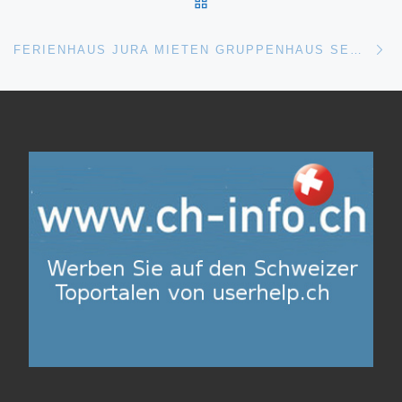
ZURÜCK ZUR BEITRAGSL
Nä
FERIENHAUS JURA MIETEN GRUPPENHAUS SEMINARHAUS