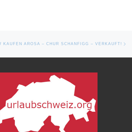
Nä
ISTE
 KAUFEN AROSA – CHUR SCHANFIGG – VERKAUFT!