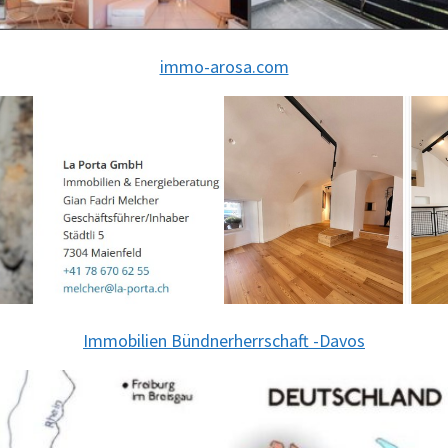
immo-arosa.com
Immobilien Bündnerherrschaft -Davos