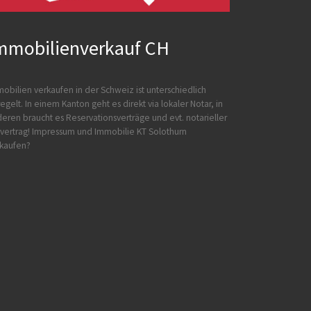
mmobilienverkauf CH
obilien verkaufen in der Schweiz ist unterschiedlich
egelt. In einem Kanton geht es direkt via lokaler Notar, in
eren braucht es Reservationsverträge und evt. notarieller
vertrag!
Impressum und
Immobilie KT Solothurn
kaufen?