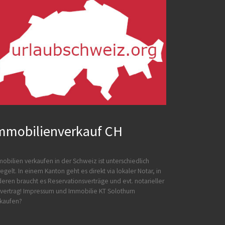
mmobilienverkauf CH
obilien verkaufen in der Schweiz ist unterschiedlich
egelt. In einem Kanton geht es direkt via lokaler Notar, in
eren braucht es Reservationsverträge und evt. notarieller
vertrag!
Impressum und
Immobilie KT Solothurn
kaufen?