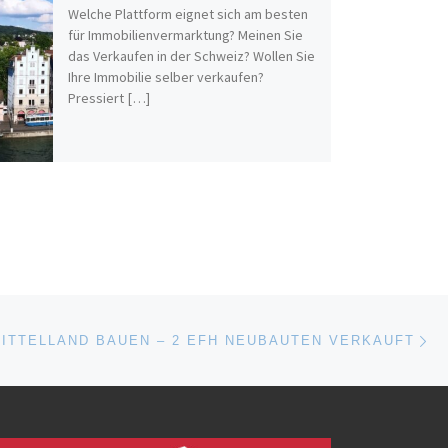
Welche Plattform eignet sich am besten
für Immobilienvermarktung? Meinen Sie
das Verkaufen in der Schweiz? Wollen Sie
Ihre Immobilie selber verkaufen?
Pressiert […]
Nä
ISTE
ITTELLAND BAUEN – 2 EFH NEUBAUTEN VERKAUFT