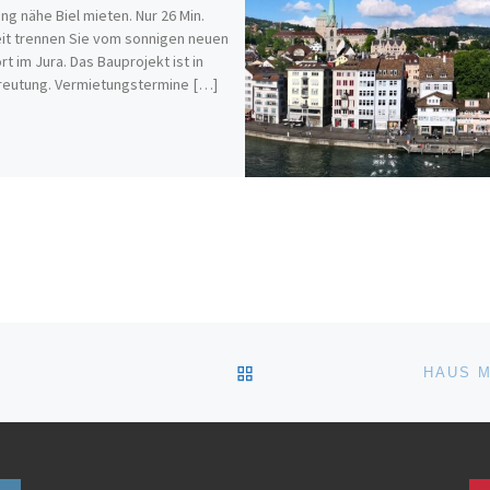
g nähe Biel mieten. Nur 26 Min.
it trennen Sie vom sonnigen neuen
t im Jura. Das Bauprojekt ist in
reutung. Vermietungstermine […]
ZURÜCK ZUR BEITRAGSL
HAUS M