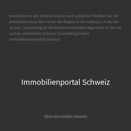
Immobilien in der Schweiz kaufen und verkaufen?
Richten Sie ein
Immobilien Such Abo ein für die Region in der Schweiz, in der Sie
suchen. Suchauftrag an die lokalen Immobilien Agenturen in der Sie
suchen.
Immobilien Schweiz Suchauftrag
bestes
Immobiliensuchportal Schweiz
Immobilienportal Schweiz
Über Immobilien Schweiz