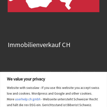
Immobilienverkauf CH
Immobilien verkaufen in der Schweiz ist unterschiedlich geregelt. In
einem Kanton geht es direkt via lokaler Notar, in anderen braucht
We value your privacy
es Reservationsverträge und evt. notarieller Vorvertrag!
Impressum
und
Immobilie KT Solothurn verkaufen?
Website with swisslaw - If you use this website you accept swiss
low and cookies. Wordpress and Google and other cookies.
More
userhelp.ch gmbh
- Webseite untersteht Schweizer Recht
und hält die rev DSG ein. Gerichtsstand ist Biberist Schweiz.