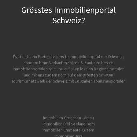
Grösstes Immobilienportal
Schweiz?
Es ist nicht ein Portal das grösste Immobilienportal der Schweiz,
sondern beim Verkaufen sollten Sie auf den besten
Immobilienportalen sein und auf allen lokalen Regionalportalen
und mit uns zudem noch auf dem grössten privaten
Tourismusnetzwerk der Schweiz mit 10 starken Tourismusportalen
Immobilien Grenchen - Aarau
Immobilien Biel Seeland Bern
Immobilien Emmental Luzern
Immobilien Jura